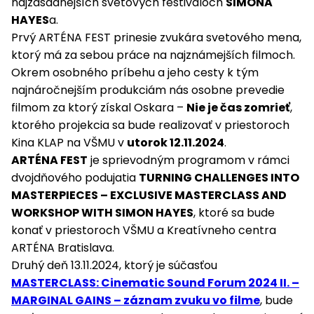
najzásadnejších svetových festivaloch
SIMONA
HAYES
a.
Prvý ARTÉNA FEST prinesie zvukára svetového mena,
ktorý má za sebou práce na najznámejších filmoch.
Okrem osobného príbehu a jeho cesty k tým
najnáročnejším produkciám nás osobne prevedie
filmom za ktorý získal Oskara –
Nie je čas zomrieť
,
ktorého projekcia sa bude realizovať v priestoroch
Kina KLAP na VŠMU v
utorok 12.11.2024
.
ARTÉNA FEST
je sprievodným programom v rámci
dvojdňového podujatia
TURNING CHALLENGES INTO
MASTERPIECES – EXCLUSIVE MASTERCLASS AND
WORKSHOP WITH SIMON HAYES
, ktoré sa bude
konať v priestoroch VŠMU a Kreatívneho centra
ARTÉNA Bratislava.
Druhý deň 13.11.2024, ktorý je súčasťou
MASTERCLASS: Cinematic Sound Forum 2024 II. –
MARGINAL GAINS – záznam zvuku vo filme
, bude