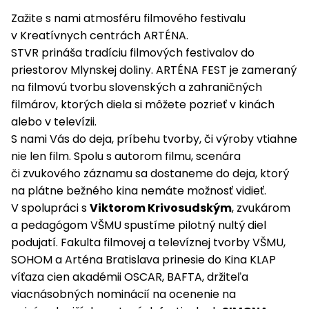
Zažite s nami atmosféru filmového festivalu
v Kreatívnych centrách ARTÉNA.
STVR prináša tradíciu filmových festivalov do
priestorov Mlynskej doliny. ARTÉNA FEST je zameraný
na filmovú tvorbu slovenských a zahraničných
filmárov, ktorých diela si môžete pozrieť v kinách
alebo v televízii.
S nami Vás do deja, príbehu tvorby, či výroby vtiahne
nie len film. Spolu s autorom filmu, scenára
či zvukového záznamu sa dostaneme do deja, ktorý
na plátne bežného kina nemáte možnosť vidieť.
V spolupráci s
Viktorom Krivosudským
, zvukárom
a pedagógom VŠMU spustíme pilotný nultý diel
podujatí. Fakulta filmovej a televíznej tvorby VŠMU,
SOHOM a Arténa Bratislava prinesie do Kina KLAP
víťaza cien akadémii OSCAR, BAFTA, držiteľa
viacnásobných nominácií na ocenenie na