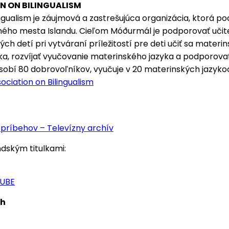
N ON BILINGUALISM
ngualism je záujmová a zastrešujúca organizácia, ktorá po
vného mesta Islandu. Cieľom Móðurmál je podporovať učit
ch detí pri vytváraní príležitostí pre deti učiť sa materi
ka, rozvíjať vyučovanie materinského jazyka a podporova
pôsobí 80 dobrovoľníkov, vyučuje v 20 materinských jazyko
ciation on Bilingualism
a príbehov – Televízny archív
ndským titulkami:
TUBE
ch