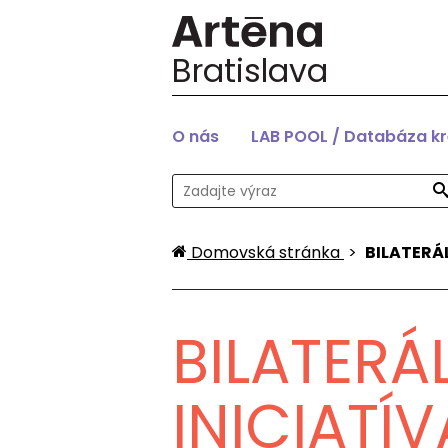
Bratislava
O nás
LAB POOL / Databáza k
Domovská stránka
>
BILATERÁ
BILATERÁ
INICIATÍ