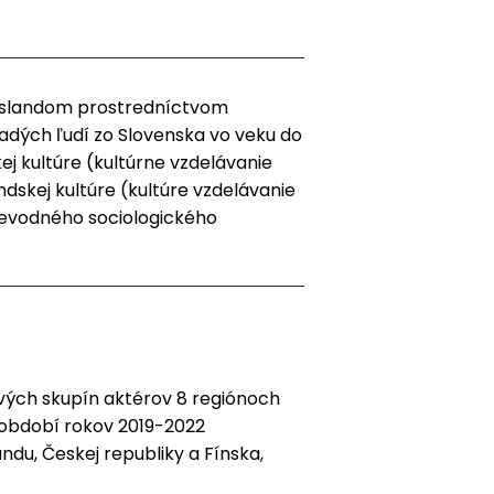
 Islandom prostredníctvom
ladých ľudí zo Slovenska vo veku do
kej kultúre (kultúrne vzdelávanie
ndskej kultúre (kultúre vzdelávanie
ievodného sociologického
ľových skupín aktérov 8 regiónoch
v období rokov 2019-2022
andu, Českej republiky a Fínska,