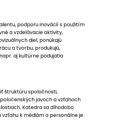
alentu, podporu inovácií s použitím
né a vzdelávacie aktivity,
vizuálnych diel, ponúkajú
ácu a tvorbu, produkujú,
apr. aj kultúrne podujatia
ť štruktúru spoločnosti,
 spoločenských javoch a vzťahoch
lostiach. Katedra sa dlhodobo
ich vzťahu k médiám a personálne je