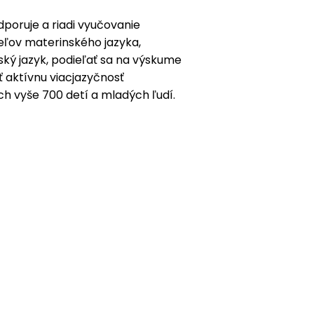
dporuje a riadi vyučovanie
eľov materinského jazyka,
nský jazyk, podieľať sa na výskume
ť aktívnu viacjazyčnosť
ch vyše 700 detí a mladých ľudí.