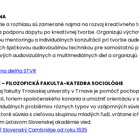
NA
zie a rozhlasu sú zamerané najmä na rozvoj kreatívneho t
a podporu dopytu po kreatívnej tvorbe. Organizujú výchov
 mentoringu a individuálnych konzultácií pri tvorbe audio
h špičkovou audiovizuálnou technikou pre samostatnú pr
ých audiovizuálnych a multimediálnych diel a organizujú n
lna dielňa STVR
 – FILOZOFICKÁ FAKULTA-KATEDRA SOCIOLÓGIE
kej fakulty Trnavskej univerzity v Trnave je pomôcť pochopi
ií, foriem spoločenského konania a umožniť orientáciu v
viduálnych problémov rôznych typov vo vzájomných súvis
 ktoré súvisia s cieľovou skupinou mladých ľudí, vrátane 
m ústavom Slovenskej akadémie vied.
 | Slovenský Cambridge od roku 1635