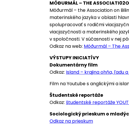
MÓÐURMÁL – THE ASSOCIATI02O
Móðurmál – the Association on Bili
materinského jazyka v oblasti hla
spolupracovať s rodičmi viacjazyčný
viacjazyčnosti a materinského jazy
v spoločnosti. V súčasnosti v nej 
Odkaz na web:
Móðurmál – The Asso
VÝSTUPY INICIATÍVY
Dokumentárny film
Odkaz:
Island – krajina ohňa, ľadu 
Film na Youtube s anglickými a isla
Študentské reportáže
Odkaz:
študentské reportáže YOU
Sociologický prieskum o mladý
Odkaz na prieskum