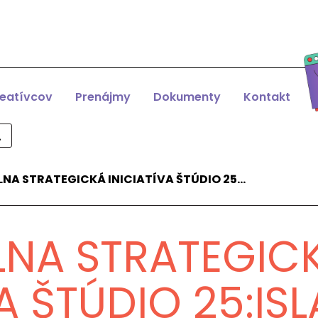
reatívcov
Prenájmy
Dokumenty
Kontakt
LNA STRATEGICKÁ INICIATÍVA ŠTÚDIO 25…
LNA STRATEGIC
VA ŠTÚDIO 25:IS