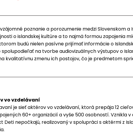
šiť vzájomné poznanie a porozumenie medzi Slovenskom a
jnosti o islandskej kultúre a to najmä formou zapojenia m
v ktorom budú nielen pasívne prijímať informácie o Islands
ne spolupodieľať na tvorbe audiovizuálnych výstupov o Isla
a kvalitatívnu zmenu ich postojov, čo je predmetom spr
ov vo vzdelávaní
avaní je sieť aktérov vo vzdelávaní, ktorá prepája 12 cie
zapojených 60+ organizácií a vyše 500 osobností. Vznikla 
t Deti nepočkajú, realizovaný v spolupráci s aktérmi z Isl
a.