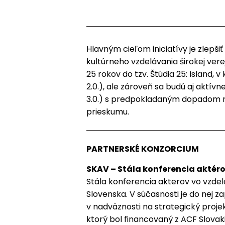
Hlavným cieľom iniciatívy je zlep
kultúrneho vzdelávania širokej vere
25 rokov do tzv. Štúdia 25: Island, 
2.0.), ale zároveň sa budú aj aktív
3.0.) s predpokladaným dopadom n
prieskumu.
PARTNERSKÉ KONZORCIUM
SKAV – Stála konferencia aktér
Stála konferencia akterov vo vzdel
Slovenska. V súčasnosti je do nej 
v nadväznosti na strategický projek
ktorý bol financovaný z ACF Slovaki