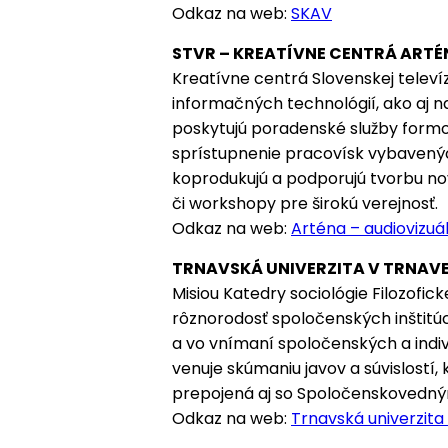
Odkaz na web:
SKAV
STVR – KREATÍVNE CENTRÁ ARTÉ
Kreatívne centrá Slovenskej televí
informačných technológií, ako aj n
poskytujú poradenské služby formou
sprístupnenie pracovísk vybavenýc
koprodukujú a podporujú tvorbu nov
či workshopy pre širokú verejnosť.
Odkaz na web:
Arténa – audiovizuá
TRNAVSKÁ UNIVERZITA V TRNAVE
Misiou Katedry sociológie Filozofic
rôznorodosť spoločenských inštitúc
a vo vnímaní spoločenských a indi
venuje skúmaniu javov a súvislostí,
prepojená aj so Spoločenskovedný
Odkaz na web:
Trnavská univerzita