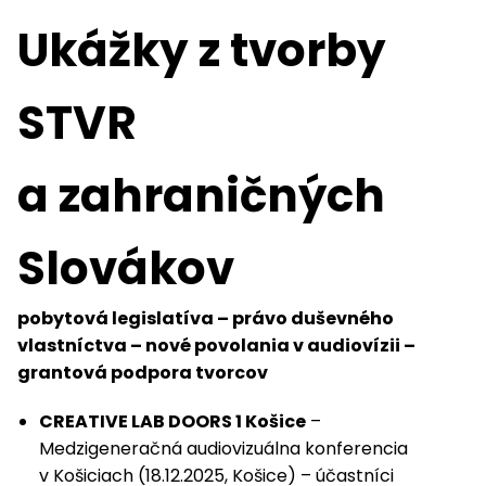
Ukážky z tvorby
STVR
a zahraničných
Slovákov
pobytová legislatíva – právo duševného
vlastníctva – nové povolania v audiovízii –
grantová podpora tvorcov
CREATIVE LAB DOORS 1 Košice
–
Medzigeneračná audiovizuálna konferencia
v Košiciach (18.12.2025, Košice) – účastníci