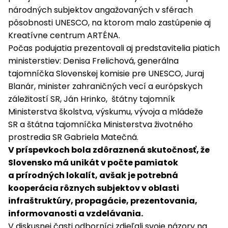
národných subjektov angažovaných v sférach
pôsobnosti UNESCO, na ktorom malo zastúpenie aj
Kreatívne centrum ARTÉNA.
Počas podujatia prezentovali aj predstavitelia piatich
ministerstiev: Denisa Frelichová, generálna
tajomníčka Slovenskej komisie pre UNESCO, Juraj
Blanár, minister zahraničných vecí a európskych
záležitostí SR, Ján Hrinko, štátny tajomník
Ministerstva školstva, výskumu, vývoja a mládeže
SR a štátna tajomníčka Ministerstva životného
prostredia SR Gabriela Matečná.
V príspevkoch bola zdôraznená skutočnosť, že
Slovensko má unikát v počte pamiatok
a prírodných lokalít, avšak je potrebná
kooperácia rôznych subjektov v oblasti
infraštruktúry, propagácie, prezentovania,
informovanosti a vzdelávania.
V diskusnej časti odborníci zdieľali svoje názory na