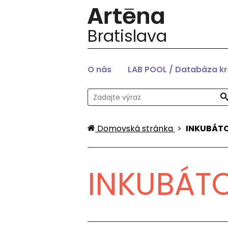
Bratislava
O nás
LAB POOL / Databáza k
Domovská stránka
>
INKUBÁTO
INKUBÁTO