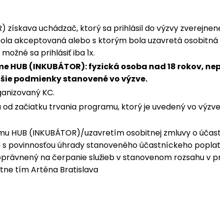
získava uchádzač, ktorý sa prihlásil do výzvy zverejne
ola akceptovaná alebo s ktorým bola uzavretá osobitná 
žné sa prihlásiť iba 1x.
e HUB (INKUBÁTOR): fyzická osoba nad 18 rokov, ne
lšie podmienky stanovené vo výzve.
ganizovaný KC.
d začiatku trvania programu, ktorý je uvedený vo výzve 
mu HUB (INKUBÁTOR)/uzavretím osobitnej zmluvy o účast
 s povinnosťou úhrady stanoveného účastníckeho popl
oprávnený na čerpanie služieb v stanovenom rozsahu v p
ytne tím Arténa Bratislava