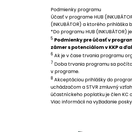
Podmienky programu
Účasť v programe HUB (INKUBÁTOR) 
(INKUBÁTOR) a ktorého prihláška b
*Do programu HUB (INKUBÁTOR) je mo
5
Podmienky pre účasť v program
zámer s potenciálom v KKP a ďa
6
Ak je v čase trvania programu or
7
Doba trvania programu sa počíta o
v programe.
8
Akceptáciou prihlášky do progra
uchádzačom a STVR zmluvný vzťah
účastníckeho poplatku je člen KC 
Viac informácii na vyžiadanie posk