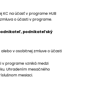
nej KC na účasť v programe HUB
zmluva o účasti v programe.
podnikateľ, podnikateľský
alebo v osobitnej zmluve o účasti
i v programe vzniká medzi
atku. Uhradením mesačného
ríslušnom mesiaci.