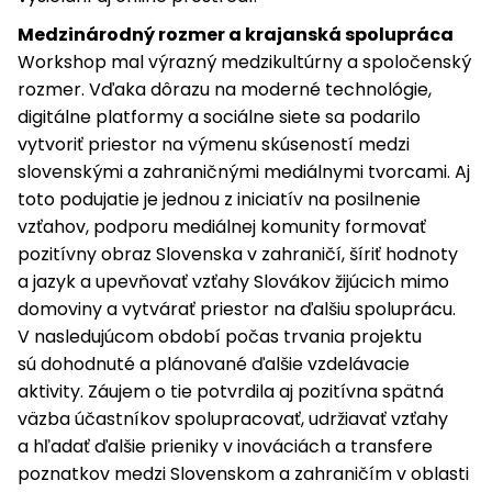
Medzinárodný rozmer a krajanská spolupráca
Workshop mal výrazný medzikultúrny a spoločenský
rozmer. Vďaka dôrazu na moderné technológie,
digitálne platformy a sociálne siete sa podarilo
vytvoriť priestor na výmenu skúseností medzi
slovenskými a zahraničnými mediálnymi tvorcami. Aj
toto podujatie je jednou z iniciatív na posilnenie
vzťahov, podporu mediálnej komunity formovať
pozitívny obraz Slovenska v zahraničí, šíriť hodnoty
a jazyk a upevňovať vzťahy Slovákov žijúcich mimo
domoviny a vytvárať priestor na ďalšiu spoluprácu.
V nasledujúcom období počas trvania projektu
sú dohodnuté a plánované ďalšie vzdelávacie
aktivity. Záujem o tie potvrdila aj pozitívna spätná
väzba účastníkov spolupracovať, udržiavať vzťahy
a hľadať ďalšie prieniky v inováciách a transfere
poznatkov medzi Slovenskom a zahraničím v oblasti