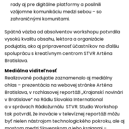
rady aj pre digitálne platformy a posilnili
vzájomne komunikáciu medzi sebou – so
zahraničnými komunitami.
Spätná väzba od absolventov workshopu potvrdila
vysokú kvalitu obsahu, lektora a organizácie
podujatia, ako aj pripravenosť účastníkov na ďalšiu
spoluprácu s kreatívnym centrom STVR Arténa
Bratislava.
Mediálna viditeľnosť
Realizované podujatie zaznamenalo aj mediálny
ohlas – prezentácia na webovej stránke Arténa
Bratislava, v rozhlasovej reportáži „Krajanskí novinári
v Bratislave“ na Rádiu Slovakia International
a v správach Rádiožurnálu STVR. Studio Workshop
tak potvrdil, že inovácie v televíznej reportáži môžu
byť nielen nástrojom technologického pokroku, ale aj
mostom medzi Slovenskom a jeho krajanmi –