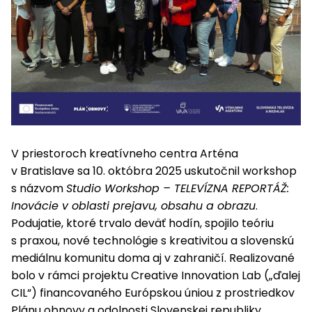
V priestoroch kreatívneho centra Arténa
v Bratislave sa 10. októbra 2025 uskutočnil workshop
s názvom
Studio Workshop – TELEVÍZNA REPORTÁŽ:
Inovácie v oblasti prejavu, obsahu a obrazu
.
Podujatie, ktoré trvalo deväť hodín, spojilo teóriu
s praxou, nové technológie s kreativitou a slovenskú
mediálnu komunitu doma aj v zahraničí. Realizované
bolo v rámci projektu Creative Innovation Lab („ďalej
CIL“) financovaného Európskou úniou z prostriedkov
Plánu obnovy a odolnosti Slovenskej republiky.