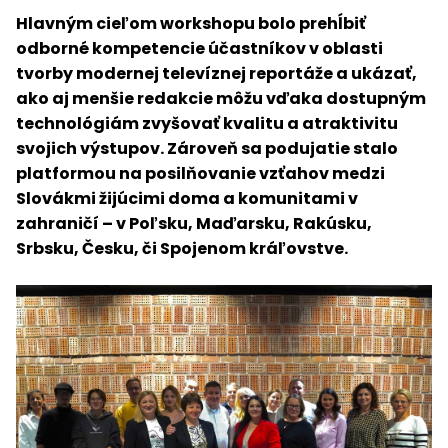
Hlavným cieľom workshopu bolo prehĺbiť
odborné kompetencie účastníkov v oblasti
tvorby modernej televíznej reportáže a ukázať,
ako aj menšie redakcie môžu vďaka dostupným
technológiám zvyšovať kvalitu a atraktivitu
svojich výstupov. Zároveň sa podujatie stalo
platformou na posilňovanie vzťahov medzi
Slovákmi žijúcimi doma a komunitami v
zahraničí – v Poľsku, Maďarsku, Rakúsku,
Srbsku, Česku, či Spojenom kráľovstve.