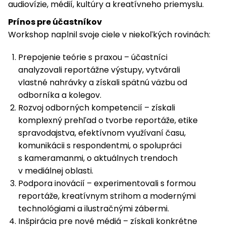
audiovízie, médií, kultúry a kreatívneho priemyslu.
Prínos pre účastníkov
Workshop naplnil svoje ciele v niekoľkých rovinách:
Prepojenie teórie s praxou – účastníci
analyzovali reportážne výstupy, vytvárali
vlastné nahrávky a získali spätnú väzbu od
odborníka a kolegov.
Rozvoj odborných kompetencií – získali
komplexný prehľad o tvorbe reportáže, etike
spravodajstva, efektívnom využívaní času,
komunikácii s respondentmi, o spolupráci
s kameramanmi, o aktuálnych trendoch
v mediálnej oblasti.
Podpora inovácií – experimentovali s formou
reportáže, kreatívnym strihom a modernými
technológiami a ilustračnými zábermi.
Inšpirácia pre nové médiá – získali konkrétne