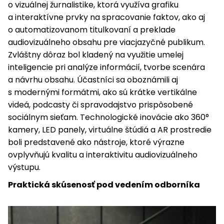
o vizuálnej žurnalistike, ktorá využíva grafiku
a interaktívne prvky na spracovanie faktov, ako aj
o automatizovanom titulkovaní a preklade
audiovizuálneho obsahu pre viacjazyčné publikum.
Zvláštny dôraz bol kladený na využitie umelej
inteligencie pri analýze informácií, tvorbe scenára
a návrhu obsahu. Účastníci sa oboznámili aj
s modernými formátmi, ako sú krátke vertikálne
videá, podcasty či spravodajstvo prispôsobené
sociálnym sieťam. Technologické inovácie ako 360°
kamery, LED panely, virtuálne štúdiá a AR prostredie
boli predstavené ako nástroje, ktoré výrazne
ovplyvňujú kvalitu a interaktivitu audiovizuálneho
výstupu.
Praktická skúsenosť pod vedením odborníka