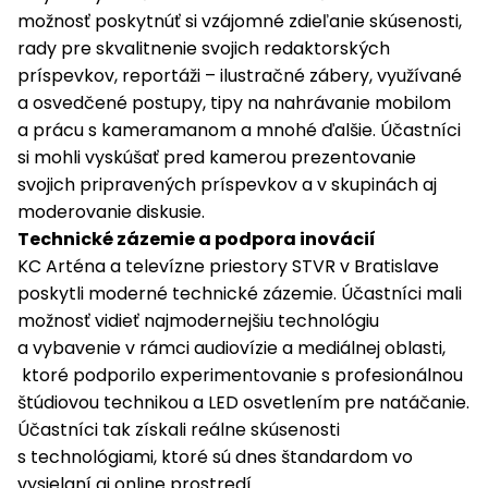
možnosť poskytnúť si vzájomné zdieľanie skúsenosti,
rady pre skvalitnenie svojich redaktorských
príspevkov, reportáži – ilustračné zábery, využívané
a osvedčené postupy, tipy na nahrávanie mobilom
a prácu s kameramanom a mnohé ďalšie. Účastníci
si mohli vyskúšať pred kamerou prezentovanie
svojich pripravených príspevkov a v skupinách aj
moderovanie diskusie.
Technické zázemie a podpora inovácií
KC Arténa a televízne priestory STVR v Bratislave
poskytli moderné technické zázemie. Účastníci mali
možnosť vidieť najmodernejšiu technológiu
a vybavenie v rámci audiovízie a mediálnej oblasti,
ktoré podporilo experimentovanie s profesionálnou
štúdiovou technikou a LED osvetlením pre natáčanie.
Účastníci tak získali reálne skúsenosti
s technológiami, ktoré sú dnes štandardom vo
vysielaní aj online prostredí.