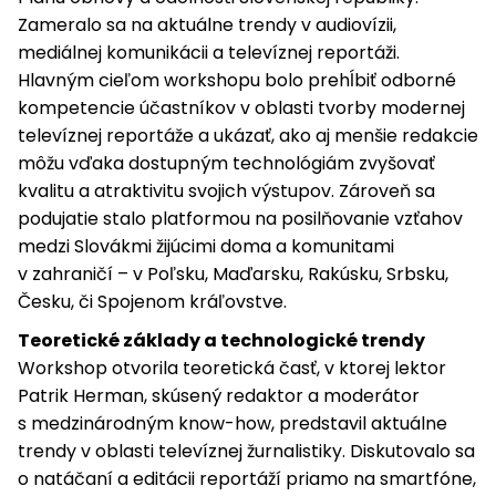
Zameralo sa na aktuálne trendy v audiovízii,
mediálnej komunikácii a televíznej reportáži.
Hlavným cieľom workshopu bolo prehĺbiť odborné
kompetencie účastníkov v oblasti tvorby modernej
televíznej reportáže a ukázať, ako aj menšie redakcie
môžu vďaka dostupným technológiám zvyšovať
kvalitu a atraktivitu svojich výstupov. Zároveň sa
podujatie stalo platformou na posilňovanie vzťahov
medzi Slovákmi žijúcimi doma a komunitami
v zahraničí – v Poľsku, Maďarsku, Rakúsku, Srbsku,
Česku, či Spojenom kráľovstve.
Teoretické základy a technologické trendy
Workshop otvorila teoretická časť, v ktorej lektor
Patrik Herman, skúsený redaktor a moderátor
s medzinárodným know-how, predstavil aktuálne
trendy v oblasti televíznej žurnalistiky. Diskutovalo sa
o natáčaní a editácii reportáží priamo na smartfóne,