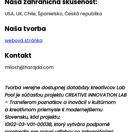
Naša zahraničná skúsenosť:
USA, UK, Chile, Španielsko, Česká republika
Naša tvorba
webová stránka
Kontakt
milosh@harajda.com
Tvorba verejne dostupnej databázy kreatívcov Lab
Pool je súčasťou projektu CREATIVE INNOVATION LAB
– Transferom poznatkov a inovácií v kultúrnom
a kreatívnom priemysle k modernejšiemu
Slovensku, kód projektu:
10I02-03-V01-00038, ktorý vytvára podporné
prostredie pre rozvoj vzťahov so zahraničnými