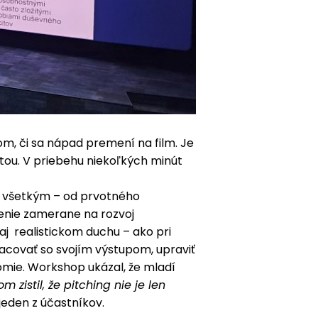
om, či sa nápad premení na film. Je
tou. V priebehu niekoľkých minút
o všetkým – od prvotného
lenie zamerane na rozvoj
aj realistickom duchu – ako pri
racovať so svojím výstupom, upraviť
omie. Workshop ukázal, že mladí
 zistil, že pitching nie je len
jeden z účastníkov.