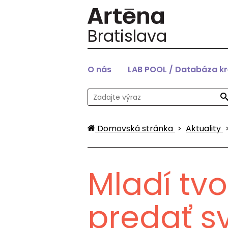
Bratislava
O nás
LAB POOL / Databáza k
Domovská stránka
>
Aktuality
Mladí tvo
predať s