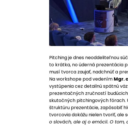
Pitching je dnes neoddeliteľnou sú
to krátka, no úderná prezentácia p
musí tvorca zaujať, nadchnúť a pres
Na workshope pod vedením
Mgr. 
vystúpenia cez detailnú spätnú väz
prezentačných zručností budúcich f
skutočných pitchingových fórach. Úč
štruktúru prezentácie, zapôsobiť 
tvorcovia dokážu nielen tvoriť, ale
o slovách, ale aj o emócii. O tom, 