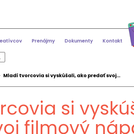
reatívcov
Prenájmy
Dokumenty
Kontakt
>
Mladí tvorcovia si vyskúšali, ako predať svoj…
rcovia si vyskúš
voj filmový ná