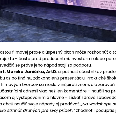
časťou filmovej praxe a úspešný pitch môže rozhodnúť o t
rojektu – často pred producentmi, investormi alebo poro
vedčiť, že práve jeho nápad stojí za podporu.
art. Mareka Janičíka, ArtD.
si pätnásť účastníkov prešl
bu až po finálnu, zdokonalenú prezentáciu. Praktické ško
ilmových tvorcov sa nieslo v inšpiratívnom, ale zároveň 
astníci si odniesli viac než len komentáre – naučili sa p
hlasom aj vystupovaním a hlavne – získať zdravé sebaved
 sa chcú naučiť svoje nápady aj predávať.
„Na workshope som
ako strhnúť druhých pre svoj príbeh,“
zhodnotil podujatie 