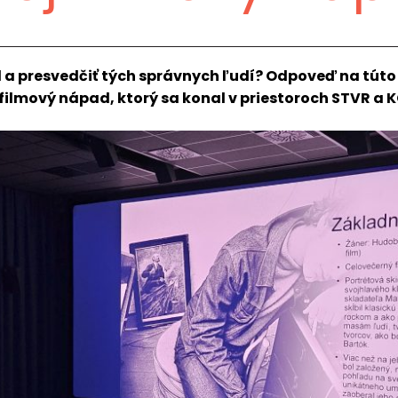
 a presvedčiť tých správnych ľudí? Odpoveď na túto
filmový nápad, ktorý sa konal v priestoroch STVR a K