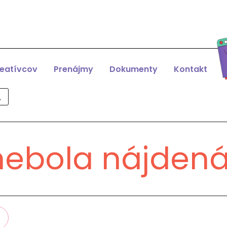
reatívcov
Prenájmy
Dokumenty
Kontakt
nebola nájden