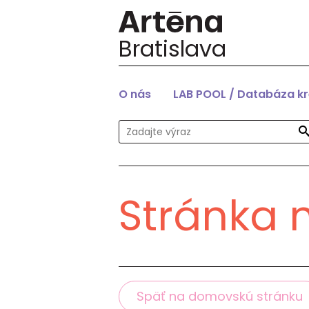
Bratislava
O nás
LAB POOL / Databáza k
Stránka 
Späť na domovskú stránku