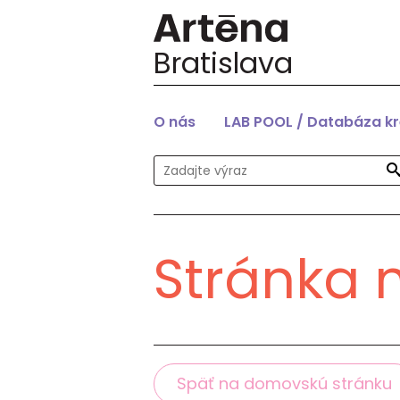
Bratislava
O nás
LAB POOL / Databáza k
Stránka 
Späť na domovskú stránku