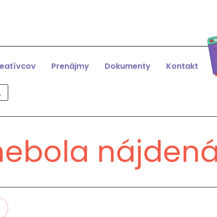
reatívcov
Prenájmy
Dokumenty
Kontakt
nebola nájden