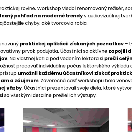
praktickej rovine. Workshop viedol renomovaný režisér, sc
exný pohľad na moderné trendy
v audiovizuálnej tvor
najčastejšie chyby, aké tvorcovia robia.
venovaný
praktickej aplikácii získaných poznatkov
– t
ovatívny prvok podujatia. Účastníci sa aktívne
zapojili 
jov
. Na vlastnej koži a pod vedením lektora si
prešli cel
možnosť pracovať individuálne počas lektorského výkladu 
prístup
umožnil každému účastníkovi získať praktick
tiam a záujmom
. Záverečná časť workshopu bola veno
nej väzby
. Účastníci prezentovali svoje diela, ktoré vytvo
i so všetkými detailne prešiel ich výstupy.