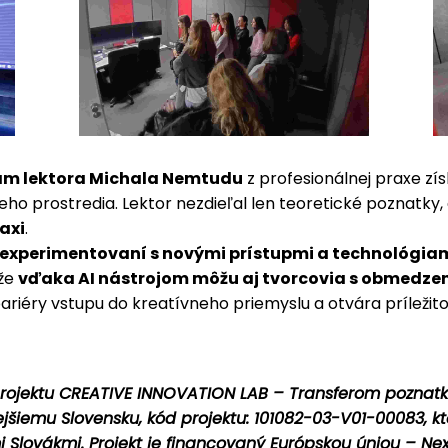
am lektora Michala Nemtudu
z profesionálnej praxe zís
o prostredia. Lektor nezdieľal len teoretické poznatky, 
axi
.
 experimentovaní s novými prístupmi a technológia
 že
vďaka AI nástrojom môžu aj tvorcovia s obmedzen
 bariéry vstupu do kreatívneho priemyslu a otvára príležito
projektu CREATIVE INNOVATION LAB – Transferom poznatk
šiemu Slovensku, kód projektu: 101082-03-V01-00083, k
i Slovákmi. Projekt je financovaný Európskou úniou – N