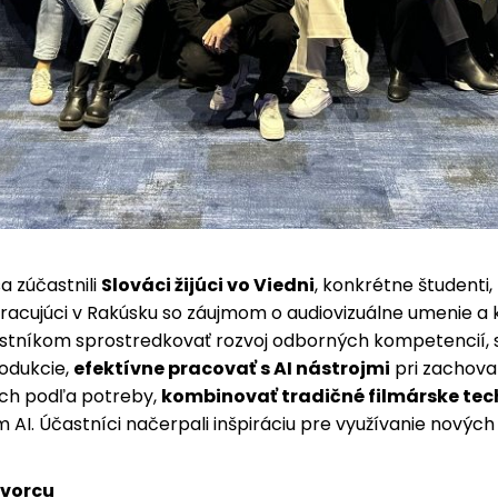
a zúčastnili
Slováci žijúci vo Viedni
, konkrétne študenti
pracujúci v Rakúsku so záujmom o audiovizuálne umenie a
stníkom sprostredkovať rozvoj odborných kompetencií,
odukcie,
efektívne pracovať s AI nástrojmi
pri zachovan
ich podľa potreby,
kombinovať tradičné filmárske tech
 AI. Účastníci načerpali inšpiráciu pre využívanie nových m
vorcu