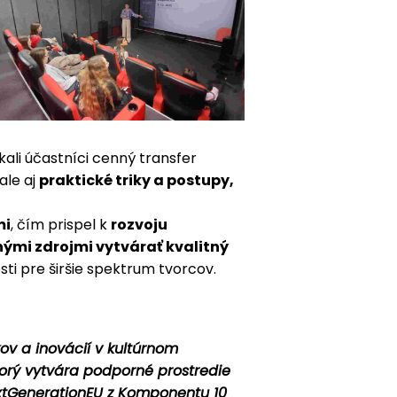
kali účastníci cenný transfer
ale aj
praktické triky a postupy,
mi
, čím prispel k
rozvoju
ými zdrojmi vytvárať kvalitný
sti pre širšie spektrum tvorcov.
ov a inovácií v kultúrnom
torý vytvára podporné prostredie
extGenerationEU z Komponentu 10