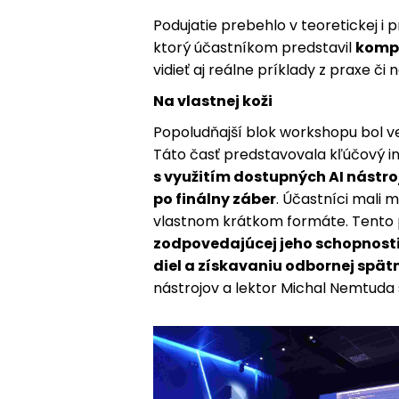
Podujatie prebehlo v teoretickej i 
ktorý účastníkom predstavil
kompl
vidieť aj reálne príklady z praxe či 
Na vlastnej koži
Popoludňajší blok workshopu bol 
Táto časť predstavovala kľúčový in
s využitím dostupných AI nástro
po finálny záber
. Účastníci mali 
vlastnom krátkom formáte. Tento 
zodpovedajúcej jeho schopnos
diel a získavaniu odbornej spät
nástrojov a lektor Michal Nemtuda s