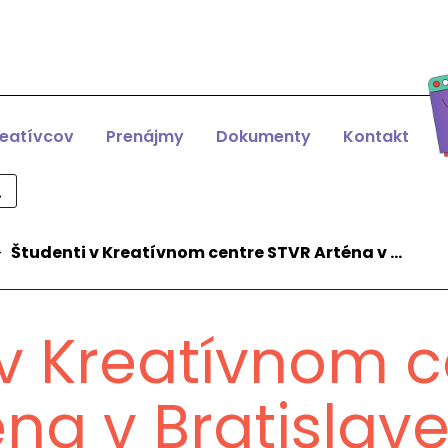
reatívcov
Prenájmy
Dokumenty
Kontakt
>
Študenti v Kreatívnom centre STVR Arténa v …
 v Kreatívnom c
na v Bratislav