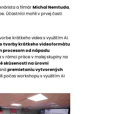
enárista a filmár
Michal Nemtuda
,
be. Účastníci mohli v prvej časti
vorbe krátkeho videa s využitím AI.
do tvorby krátkeho videoformátu
ým procesom od nápadu
a v rámci práce v malej skupiny na
é skúsenosti na úrovni
vaná
premietaniu vytvorených
rili počas workshopu s využitím AI