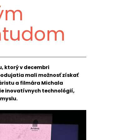
ným
mtudom
u, ktorý v decembri
podujatia mali možnosť získať
ristu a filmára Michala
e inovatívnych technológií,
emyslu.