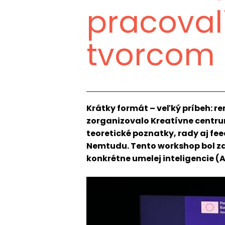
pracova
tvorcom
Krátky formát – veľký príbeh: r
zorganizovalo Kreatívne centru
teoretické poznatky, rady aj f
Nemtudu. Tento workshop bol za
konkrétne umelej inteligencie (A