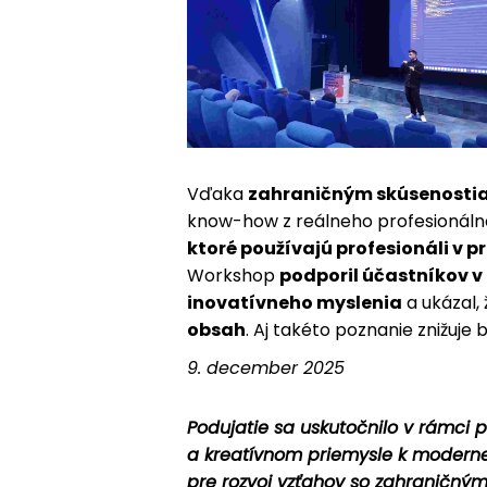
Vďaka
zahraničným skúsenosti
know-how z reálneho profesionálneh
ktoré používajú profesionáli v pr
Workshop
podporil účastníkov v
inovatívneho myslenia
a ukázal,
obsah
. Aj takéto poznanie znižuje
9. december 2025
Podujatie sa uskutočnilo v rámci 
a kreatívnom priemysle k modernej
pre rozvoj vzťahov so zahraničným