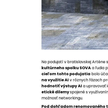
Na podujatí v bratislavskej Arténe s
kultúrneho spolku SOVA
a ľudia 
cieľom tohto podujatia
bolo úča
na využitie AI
v rôznych fázach pr
hodnotiť výstupy AI
a upravovať 
etické dilemy
spojené s využívaním
možnosť networkingu.
Pod dohľadom renomovaného t