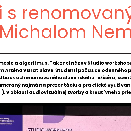
li s renomova
 Michalom Ne
emeslo a algoritmus. Tak znel názov Studio workshop
m Arténa v Bratislave. Študenti počas celodenného 
eedback od renomovaného slovenského režiséra, scená
meraný najmä na prezentáciu a praktické využívani
I), v oblasti audiovizuálnej tvorby a kreatívneho pri