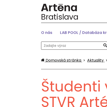
Bratislava
O nás
LAB POOL / Databáza k
Domovská stránka
>
Aktuality
Študenti
STVR Arté