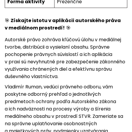
Forma aktivity
Prezenčne
🎯
Získajte istotu v aplikácii autorského práva
v mediálnom prostredí!
🎯
Autorské právo zohráva kľúčovú úlohu v mediálnej
tvorbe, distribúcii a vysielaní obsahu. Správne
pochopenie právnych súvislostí a ich aplikácia
v praxi sú nevyhnutné pre zabezpečenie zákonného
využívania chránených diel a efektívnu správu
duševného vlastníctva.
Vladimír Ruman, vedúci právneho odboru, vám
poskytne odborný prehľad o jednotlivých
predmetoch ochrany podľa Autorského zákona
a ich nadväznosti na procesy výroby a šírenia
mediálneho obsahu v prostredí STVR. Zameriate sa
na správne uplatňovanie osobnostných
a majetkových práv, podmienky uzatvárania