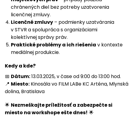
chránených diel bez potreby uzatvorenia
licenčnej zmluvy.
Licenčné zmluvy
– podmienky uzatvárania
v STVR a spolupráca s organizáciami
kolektívnej správy práv.
Praktické problémy a ich riešenia
v kontexte
mediálnej produkcie.
Kedy a kde?
📅
Dátum:
13.03.2025, v čase od 9:00 do 13:00 hod.
📍
Miesto:
Kinosála vo FILM LABe KC Arténa, Mlynská
dolina, Bratislava
🌟
Nezmeškajte príležitosť a zabezpečte si
miesto na workshope ešte dnes!
🌟