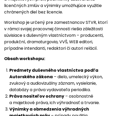
licenčných zmlúv a výnimky umožňujúce využitie
chránených diel bez licencie.
Workshop je určený pre zamestnancov STVR, ktorí
v rámci svojej pracovnej činnosti riešia záležitosti
súvisiace s duševným vlastníctvom – producenti,
produkční, dramaturgovia, VVŠ, WEB editori,
prípadne intendanti, redaktori či autori relácií.
Obsah workshopu:
Predmety duševného vlastníctva
podľa
Autorského zákona
– dielo, umelecký výkon,
zvukový a audiovizuálny záznam, vysielanie,
databázy a práva vydavateľa periodika.
Práva nositeľov ochrany
– osobnostné
a majetkové práva, ich výhradnosť a trvanie.
Výnimky a obmedzenia výhradných
majetkových práv
– prípady použitia