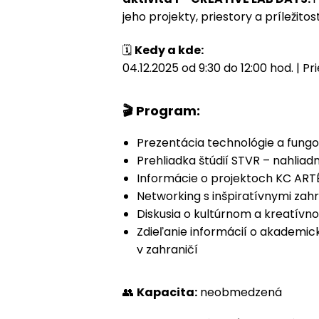
jeho projekty, priestory a príleži
🗓️
Kedy a kde:
04.12.2025 od 9:30 do 12:00 hod. | P
🎬 Program:
Prezentácia technológie a fung
Prehliadka štúdií STVR – nahliad
Informácie o projektoch KC AR
Networking s inšpiratívnymi zah
Diskusia o kultúrnom a kreatívn
Zdieľanie informácií o akademicke
v zahraničí
👥
Kapacita:
neobmedzená