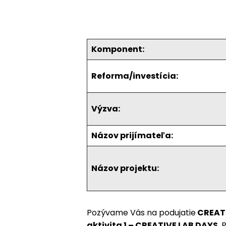
Komponent:
Reforma/investícia:
Výzva:
Názov prijímateľa:
Názov projektu:
Pozývame Vás na podujatie
CREATI
aktivita 1 – CREATIVE LAB DAYS.
P