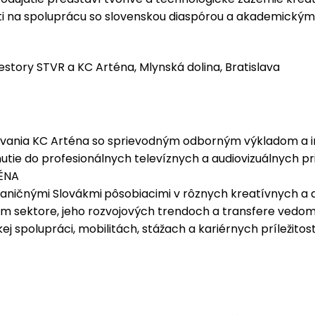
tosti na spoluprácu so slovenskou diaspórou a akademický
riestory STVR a KC Arténa, Mlynská dolina, Bratislava
ovania KC Arténa so sprievodným odborným výkladom a i
nutie do profesionálnych televíznych a audiovizuálnych pr
TÉNA
raničnými Slovákmi
pôsobiacimi v rôznych kreatívnych a
om sektore, jeho rozvojových trendoch a transfere vedom
j spolupráci, mobilitách, stážach a kariérnych príležitost