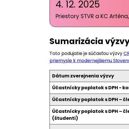
4. 12. 2025
Priestory STVR a KC Arténa,
Sumarizácia výzv
Toto podujatie je súčasťou výzvy
CR
priemysle k modernejšiemu Slovens
Dátum zverejnenia výzvy
Účastnícky poplatok s DPH - 
Účastnícky poplatok s DPH – čl
Účastnícky poplatok s DPH – čl
(študenti)