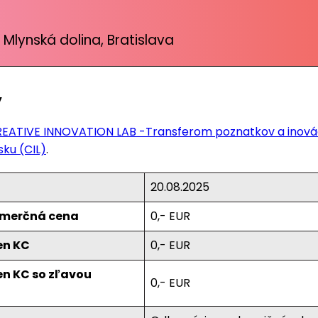
 Mlynská dolina, Bratislava
y
EATIVE INNOVATION LAB -Transferom poznatkov a inovác
ku (CIL)
.
20.08.2025
komerčná cena
0,- EUR
en KC
0,- EUR
en KC so zľavou
0,- EUR