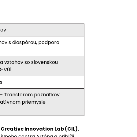
tov
ťahov s diaspórou, podpora
a vzťahov so slovenskou
3-V01
as
– Transferom poznatkov
reatívnom priemysle
u
u
Creative Innovation Lab (CIL),
ívneho centra Arténa a priblíži