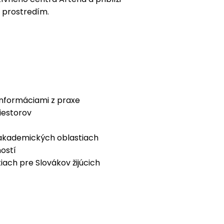
m prostredím.
nformáciami z praxe
iestorov
 akademických oblastiach
ostí
iach pre Slovákov žijúcich