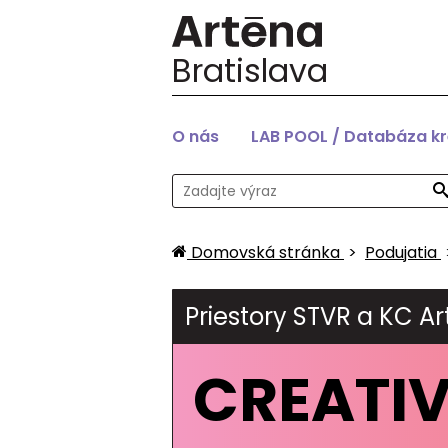
Bratislava
O nás
LAB POOL / Databáza k
Domovská stránka
>
Podujatia
Priestory STVR a KC Ar
CREATIV