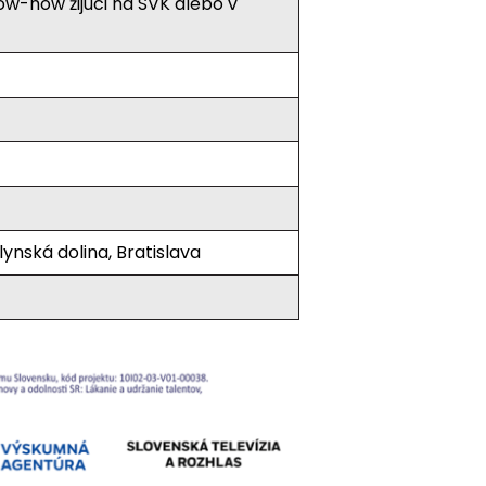
w-how žijúci na SVK alebo v
ynská dolina, Bratislava