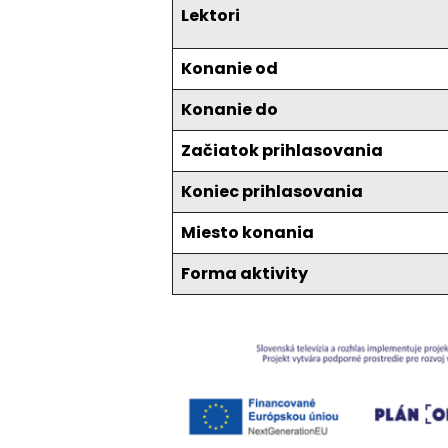
Lektori
Konanie od
Konanie do
Začiatok prihlasovania
Koniec prihlasovania
Miesto konania
Forma aktivity