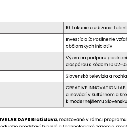
10: Lákanie a udržanie talen
Investícia 2: Posilnenie vz
občianskych iniciatív
Výzva na podporu posilneni
diaspórou s kódom 10I02-0
Slovenská televízia a rozhl
CREATIVE INNOVATION LAB 
a inovácií v kultúrnom a k
k modernejšiemu Slovensk
VE LAB DAYS Bratislava
, realizované v rámci program
odujatie predstaví tvorivé a technologické zázemie kreat