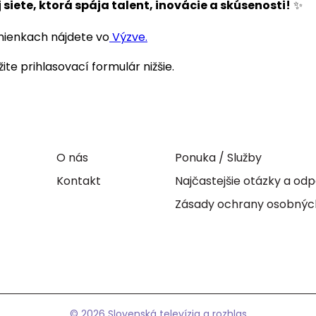
siete, ktorá spája talent, inovácie a skúsenosti!
✨
mienkach nájdete vo
Výzve
.
ite prihlasovací formulár nižšie.
O nás
Ponuka / Služby
Kontakt
Najčastejšie otázky a o
Zásady ochrany osobnýc
© 2026 Slovenská televízia a rozhlas