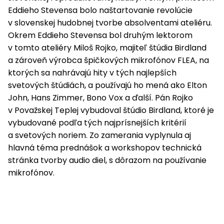
Eddieho Stevensa bolo naštartovanie revolúcie
v slovenskej hudobnej tvorbe absolventami ateliéru.
Okrem Eddieho Stevensa bol druhým lektorom
v tomto ateliéry Miloš Rojko, majiteľ štúdia Birdland
a zároveň výrobca špičkových mikrofónov FLEA, na
ktorých sa nahrávajú hity v tých najlepších
svetových štúdiách, a používajú ho mená ako Elton
John, Hans Zimmer, Bono Vox a ďalší. Pán Rojko
v Považskej Teplej vybudoval štúdio Birdland, ktoré je
vybudované podľa tých najprísnejších kritérií
a svetových noriem. Zo zamerania vyplynula aj
hlavná téma prednášok a workshopov technická
stránka tvorby audio diel, s dôrazom na používanie
mikrofónov.