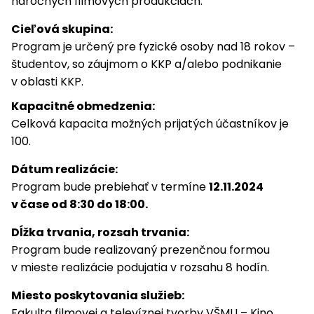
náročných filmových produkciách.
Cieľová skupina:
Program je určený pre fyzické osoby nad 18 rokov –
študentov, so záujmom o KKP a/alebo podnikanie
v oblasti KKP.
Kapacitné obmedzenia:
Celková kapacita možných prijatých účastníkov je
100.
Dátum realizácie:
Program bude prebiehať v termíne
12.11.2024
v čase od 8:30 do 18:00.
Dĺžka trvania, rozsah trvania:
Program bude realizovaný prezenčnou formou
v mieste realizácie podujatia v rozsahu 8 hodín.
Miesto poskytovania služieb
:
Fakulta filmovej a televíznej tvorby VŠMU – Kino