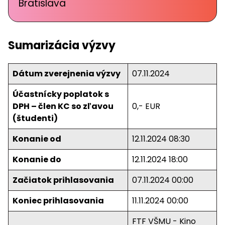
Bratislava
Sumarizácia výzvy
Dátum zverejnenia výzvy
07.11.2024
Účastnícky poplatok s
DPH – člen KC so zľavou
0,- EUR
(študenti)
Konanie od
12.11.2024 08:30
Konanie do
12.11.2024 18:00
Začiatok prihlasovania
07.11.2024 00:00
Koniec prihlasovania
11.11.2024 00:00
FTF VŠMU - Kino