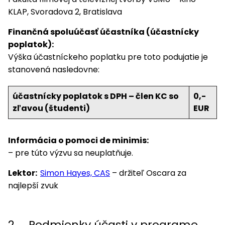
KLAP, Svoradova 2, Bratislava
Finančná spoluúčasť účastníka (účastnícky
poplatok):
Výška účastníckeho poplatku pre toto podujatie je
stanovená nasledovne:
účastnícky poplatok s DPH – člen KC so
0,-
zľavou (študenti)
EUR
Informácia o pomoci de minimis:
– pre túto výzvu sa neuplatňuje.
Lektor:
Simon Hayes, CAS
– držiteľ Oscara za
najlepší zvuk
2. Podmienky účasti v programe