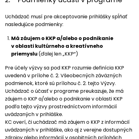
Uchádzač musí pre akceptovanie prihlášky spĺňať
nasledujúce podmienky:
Má záujem o KKP a/alebo o podnikanie
v oblasti kultúrneho a kreatívneho
priemyslu
(ďalej len „KKP“)
Pre účely výzvy sa pod KKP rozumie definícia KKP
uvedená v prílohe č. 2. Všeobecných záväzných
podmienok, ktoré sú prílohou č. 2. tejto Výzvy.
Uchádzač o účasť v programe preukazuje, že má
záujem o KKP a/alebo o podnikanie v oblasti KKP
podľa tejto výzvy prostredníctvom informácií
uvádzaných v prihláške.
KC overí, či uchádzač má záujem o KKP z informácií
uvádzaných v prihláške, ako aj z verejne dostupných
zdrojov alebo informácií v osobitných prílohách