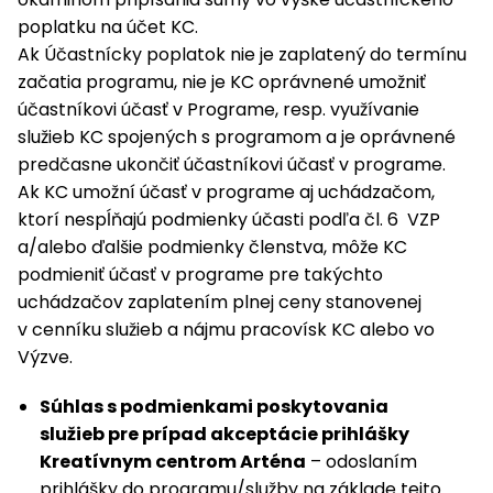
poplatku na účet KC.
Ak Účastnícky poplatok nie je zaplatený do termínu
začatia programu, nie je KC oprávnené umožniť
účastníkovi účasť v Programe, resp. využívanie
služieb KC spojených s programom a je oprávnené
predčasne ukončiť účastníkovi účasť v programe.
Ak KC umožní účasť v programe aj uchádzačom,
ktorí nespĺňajú podmienky účasti podľa čl. 6 VZP
a/alebo ďalšie podmienky členstva, môže KC
podmieniť účasť v programe pre takýchto
uchádzačov zaplatením plnej ceny stanovenej
v cenníku služieb a nájmu pracovísk KC alebo vo
Výzve.
Súhlas s podmienkami poskytovania
služieb pre prípad akceptácie prihlášky
Kreatívnym centrom Arténa
– odoslaním
prihlášky do programu/služby na základe tejto