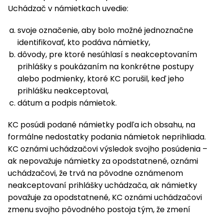
Uchádzač v námietkach uvedie:
svoje označenie, aby bolo možné jednoznačne
identifikovať, kto podáva námietky,
dôvody, pre ktoré nesúhlasí s neakceptovaním
prihlášky s poukázaním na konkrétne postupy
alebo podmienky, ktoré KC porušil, keď jeho
prihlášku neakceptoval,
dátum a podpis námietok.
KC posúdi podané námietky podľa ich obsahu, na
formálne nedostatky podania námietok neprihliada.
KC oznámi uchádzačovi výsledok svojho posúdenia –
ak nepovažuje námietky za opodstatnené, oznámi
uchádzačovi, že trvá na pôvodne oznámenom
neakceptovaní prihlášky uchádzača, ak námietky
považuje za opodstatnené, KC oznámi uchádzačovi
zmenu svojho pôvodného postoja tým, že zmení