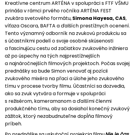
Kreatívne centrum ARTÉNA v spolupráci s FTF VŠMU
prináša v
rámci prvého ročníka ARTÉNA FEST
zvukára svetového formátu,
Simona Hayesa, CAS
,
víťaza Oscara, BAFTA a ďalších prestížnych ocenení.
Tento významný odborník na zvukovú produkciu sa
s účastníkmi podelí o svoje osobné skúsenosti
a fascinujúcu cestu od začiatkov zvukového inžiniera
až po úspechy na tých najprestížnejších
a najnáročnejších filmových projektoch. Počas svojej
prednášky sa bude Simon venovať aj pozícii
zvukového mixéra na pľaci a úlohe jeho zvukového
tímu v procese tvorby filmu. Účastníci sa dozvedia,
ako sa zvuk vytvára a formuje v spolupráci
s režisérom, kameramanom a ďalšími členmi
produkčného tímu, aby sa dosiahol konečný zvukový
zážitok, ktorý nezabudnuteľne dopĺňa filmový
príbeh.
Po prednáške sa uskutoční projekcia filmu
Nie je čas