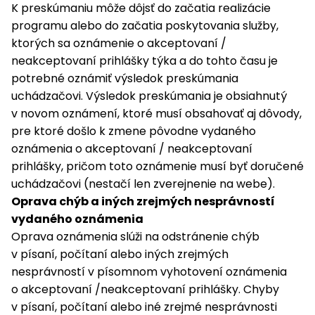
K preskúmaniu môže dôjsť do začatia realizácie
programu alebo do začatia poskytovania služby,
ktorých sa oznámenie o akceptovaní /
neakceptovaní prihlášky týka a do tohto času je
potrebné oznámiť výsledok preskúmania
uchádzačovi. Výsledok preskúmania je obsiahnutý
v novom oznámení, ktoré musí obsahovať aj dôvody,
pre ktoré došlo k zmene pôvodne vydaného
oznámenia o akceptovaní / neakceptovaní
prihlášky, pričom toto oznámenie musí byť doručené
uchádzačovi (nestačí len zverejnenie na webe).
Oprava chýb a iných zrejmých nesprávností
vydaného oznámenia
Oprava oznámenia slúži na odstránenie chýb
v písaní, počítaní alebo iných zrejmých
nesprávností v písomnom vyhotovení oznámenia
o akceptovaní /neakceptovaní prihlášky. Chyby
v písaní, počítaní alebo iné zrejmé nesprávnosti