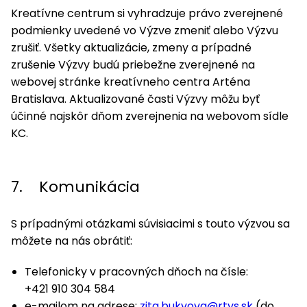
Kreatívne centrum si vyhradzuje právo zverejnené
podmienky uvedené vo Výzve zmeniť alebo Výzvu
zrušiť. Všetky aktualizácie, zmeny a prípadné
zrušenie Výzvy budú priebežne zverejnené na
webovej stránke kreatívneho centra Arténa
Bratislava. Aktualizované časti Výzvy môžu byť
účinné najskôr dňom zverejnenia na webovom sídle
KC.
7. Komunikácia
S prípadnými otázkami súvisiacimi s touto výzvou sa
môžete na nás obrátiť:
Telefonicky v pracovných dňoch na čísle:
+421 910 304 584
e-mailom na adrese:
zita.bukvova@rtvs.sk
(do