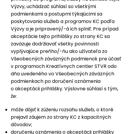
Výzvy, uchádzač súhlasí so všetkými
podmienkami a postupmi týkajúcimi sa
poskytovania služieb a programov KC podľa
Výzvy a je pripravený/-á ich splniť. Pre prípad
akceptácie tejto prihlášky zo strany KC sa
zaväzuje dodržiavať všetky povinnosti
vyplývajúce preňho/-ňu ako užívateľa zo
Všeobecných záväzných podmienok pre účasť
v programoch Kreatívnych centier STVR odo
dňa uvedeného vo Všeobecných záväzných
podmienkach po doručení oznámenia
o akceptácii prihlášky. Výslovne súhlasí s tým,
že:
môže dôjsť k zúženiu rozsahu služieb, o ktoré
prejavil záujem zo strany KC z kapacitných
dôvodov;
doručeniu oznámenia o akceptácii prihlášky