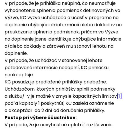
V prípade, že je prihláška neúplná, čo neumožňuje
vyhodnotenie splnenia podmienok definovaných vo
Výzve, KC vyzve uchádzača o účasť v programe na
doplnenie chýbajúcich informácií alebo dokladov na
preukázanie splnenia podmienok, pričom vo Výzve
na doplnenie jasne identifikuje chýbajúce informácie
a/alebo doklady a zároveň mu stanoví lehotu na
doplnenie.
V prípade, že uchádzač v stanovenej lehote
požadované informácie nedoplní, KC prihlášku
neakceptuje.
KC posudzuje predložené prihlášky priebežne.
Uchádzačom, ktorých prihlášky splnili podmienky
a službu/-y je možné v zmysle kapacitných limitov
[1]
podľa kapitoly 1 poskytnúť, KC zasiela oznámenie
o akceptácii do 2 dní od doručenia prihlášky.
Postup pri výbere účastníkov:
V prípade, že je nevyhnutné uplatniť rozlišovacie