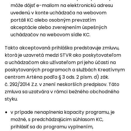
môže dôjsť e-mailom na elektronickú adresu
uvedenú v konte uchádzača na webovom
portáli KC alebo osobným prevzatím
akceptácie alebo zverejnením úspešných
uchádzačov na webovom sídle KC.
Takto akceptovaná prihláška predstavuje zmluvu,
ktorá je uzavretá medzi STVR ako poskytovateľom
a uchádzačom ako užívateľom pri jeho účasti na
poskytovaných programoch a službách Kreatívnym
centrom Arténa podľa § 3 ods. 2 písm. d) zák.
č. 292/2014 Z.z. v znení neskorších predpisov. Táto
zmluva sa uzatvára v rámci bežného obchodného
styku.
v prípade nenaplnenia kapacity programu, je
možné, s predchádzajúcim súhlasom KC,
prihlásiť sa do programu vyplnením,