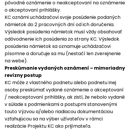
pôvodné oznámenie o neakceptovaní na oznámenie
o akceptovaní prihlášky.
KC oznámi uchádzačovi svoje posúdenie podaných
námietok do 2 pracovných dní od ich doručenia.
Výsledok posúdenia námietok musí vždy obsahovať
odôvodnenie ich posúdenia zo strany KC. Výsledok
posúdenia námietok sa oznamuje uchádzačovi
písomne a doručuje sa mu (nestačí len zverejnenie
na webe).
Preskúmanie vydaných oznámení – mimoriadny
revízny postup
KC môže z vlastného podnetu alebo podnetu inej
osoby preskúmať vydané oznámenie o akceptovaní
/ neakceptovaní prihlášky, ak zistí, že nebolo vydané
v súlade s podmienkami a postupmi stanovenými
touto Výzvou a/alebo riadiacou dokumentáciou
vzťahujúcou sa na výber užívateľov v rámci
realizácie Projektu KC ako prijímateľa.