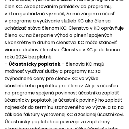
člen KC. Akceptovaním prihlášky do programu,
v ktorej uchádzač vyznačil, že má záujem o účasť
v programe a využívanie služieb KC ako člen sa
uchádzač stáva členom KC. Členstvo v KC oprávňuje
člena KC na čerpanie výhod a plnení spojených
s konkrétnym druhom členstva. KC môže stanoviť
viacero druhov členstva. Členstvo v KC je do konca
roku 2024 bezplatné.
–
Účastnícky poplatok
– členovia KC majú
možnosť využívať služby a programy KC za
zvýhodnené ceny pre členov KC vo výške
účastníckeho poplatku pre členov. Ak je s účasťou
na programe spojená povinnosť účastníka zaplatiť
účastnícky poplatok, je účastník povinný ho zaplatiť
najneskôr do termínu stanoveného vo Výzve, a to na
základe faktúry vystavenej KC a zaslanej účastníkovi.
Účastnícky poplatok sa považuje za zaplatený
okamihom pripísania sumy vo výške účastníckeho