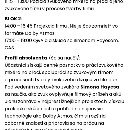
11:15 – 13:00 Pozícia zvukového mixéra na pľaci a jeho
zvukového tímu v procese tvorby filmu
BLOK 2:
14:00 – 16:45 Projekcia filmu „Nie je čas zomrieť“ vo
formáte Dolby Atmos
17:00 – 18:00 Q&A a diskusia so Simonom Hayesom,
CAS
Profil absolventa
/čo sa naučí/:
Účastníci získajú cenné poznatky o práci zvukového
mixéra na pľaci, spolupráci so zvukovým tímom
a procesoch tvorby zvukového dizajnu vo filmoch.
Pod vedením svetového zvukára
Simona Hayesa
sa naučia, ako zvuk ovplyvňuje filmový príbeh a akú
úlohu zohráva v najprestížnejších projektoch. Získajú
praktické skúsenosti a pohľad na najnovšie
technológie ako Dolby Atmos, čím si rozšíria
odborné znalosti a pripravia sa na prácu na