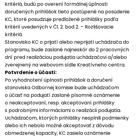
kritériá, budú po overení formálnej úplnosti
doručených prihlášok tieto postúpené na posúdenie
KC, ktoré posudzuje predložené prihlášky podľa
kritérií uvedených v Čl. 2. bod 2. – Rozlišovacie
kritériá.
Stanovisko KC o prijatí alebo neprijatí uchádzača do
programu, bude zaslané najneskôr do 2 pracovných
dní pred realizáciou podujatia uchádzačovi a/alebo
zverejnený na webovom sídle Kreatívneho centra.
Potvrdenie o účasti:
Po vyhodnotení úplnosti prihlášok a doručení
stanoviska Odbornej komisie bude uchádzačom
o účasť na podujatí zaslané písomné oznámenie
o neakceptovaní, resp. akceptovaní prihlášky
s podrobnými informáciami o realizácii podujatia.
Uchádzačom, ktorých prihlášky nesplnili podmienky
alebo ich nebolo možné akceptovať z dôvodu
obmedzenej kapacity, KC zasiela oznámenie