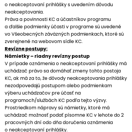
o neakceptovaní prihlášky s uvedením dôvodu
neakceptovania.
Práva a povinnosti KC a účastníkov programu
a ďalšie podmienky účasti v programe sú uvedené
vo Všeobecných záväzných podmienkach, ktoré sú
zverejnené na webovom sídle KC.
Revízne postupy:
Námietky – riadny revízny postup
V prípade oznámenia o neakceptovaní prihlášky má
uchádzač právo sa domáhať zmeny tohto postoja
KC, ak má za to, že dôvody neakceptovania prihlášky
nezodpovedajú postupom alebo podmienkam
výberu uchádzačov pre účasť na
programoch/službách KC podľa tejto výzvy.
Prostriedkom nápravy sú námietky, ktoré má
uchádzač možnosť podať písomne KC v lehote do 2
pracovných dní odo dňa doručenia oznámenia
o neakceptovaní prihlášky.