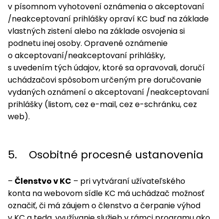
v písomnom vyhotovení oznámenia o akceptovaní
/neakceptovaní prihlášky opraví KC buď na základe
vlastných zistení alebo na základe osvojenia si
podnetu inej osoby. Opravené oznámenie
o akceptovaní/neakceptovaní prihlášky,
s uvedením tých údajov, ktoré sa opravovali, doručí
uchádzačovi spôsobom určeným pre doručovanie
vydaných oznámení o akceptovaní /neakceptovaní
prihlášky (listom, cez e-mail, cez e-schránku, cez
web).
5. Osobitné procesné ustanovenia
–
Členstvo v KC
– pri vytváraní užívateľského
konta na webovom sídle KC má uchádzač možnosť
označiť, či má záujem o členstvo a čerpanie výhod
v KC a teda, využívanie služieb v rámci programu ako